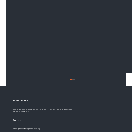
Museu EXEA®
Instituição museológica dedicada ao patrimônio cultural marítimo do Oceano Atlântico.
IBRAM
9.48.53.8368
Contato
E-mail geral:
contato@museuexea.org