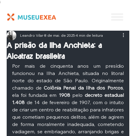
;
Leandro Vilar
8 de mai. de 2025
4 min de leitura
A prisão da Ilha Anchieta: a
Alcatraz brasileira
Por mais de cinquenta anos um presídio 
funcionou na Ilha Anchieta, situada no litoral 
norte do estado de São Paulo. Originalmente 
chamado de 
Colônia Penal da Ilha dos Porcos
, 
ela foi fundada em 
1908
 pelo 
decreto estadual 
1.408 
de 14 de fevereiro de 1907, com o intuito 
de criar um centro de reabilitação para infratores 
que cometiam pequenos delitos, além de agirem 
de forma moralmente inadequada, cometendo 
vadiagem, se embriagando, arranjando brigas e 