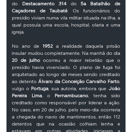
do 
Destacamento 314 
do 
5a Batalhão de 
Caçadores de Taubaté
. Os funcionários do 
presídio viviam numa vila militar situada na ilha, a 
qual possuía uma escola, hospital, olaria e uma 
igreja. 
No ano de 
1952 
a realidade daquela prisão 
insular mudou completamente. Na manhã do dia 
20 de julho
 ocorreu a maior rebelião que o 
presídio havia vivenciado. O plano de fuga foi 
arquitetado ao longo de meses sendo creditado 
ao detento 
Álvaro da Conceição Carvalho Farto
, 
vulgo o 
Portuga
, sua autoria, embora que 
João 
Pereira Lima
, o 
Pernambucano
, tenha sido 
creditado como responsável por liderar a ação. 
No caso, em 20 de julho, pelo meio-dia ocorreria 
a chegada do navio de mantimentos, então 112 
detentos que na ocasião colhiam lenha e 
estavam em outras atividades, iniciaram a 