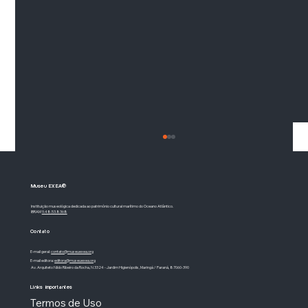
Museu EXEA®
Instituição museológica dedicada ao patrimônio cultural marítimo do Oceano Atlântico.
IBRAM
9.48.53.8368
Contato
E-mail geral:
contato@museuexea.org
E-mail editora:
editora@museuexea.org
Av. Arquiteto Nildo Ribeiro da Rocha, N 3324 - Jardim Higienópolis, Maringá / Paraná, 87060-390
Rio de Janeiro: o rio que não era rio
Links importantes
Termos de Uso