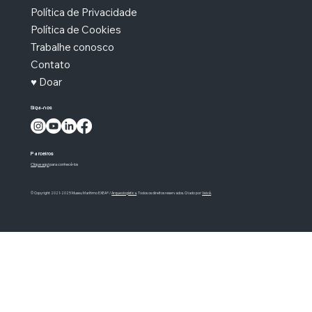
Política de Privacidade
Política de Cookies
Trabalhe conosco
Contato
♥ Doar
Siga-nos
Parceiros
Clique aqui
para conhecê-los
© Copyright 2021-2025 Museu Marítimo EXEA® /
Arqueologística
. Todos os direitos reservados. Criado por
Veivê
.