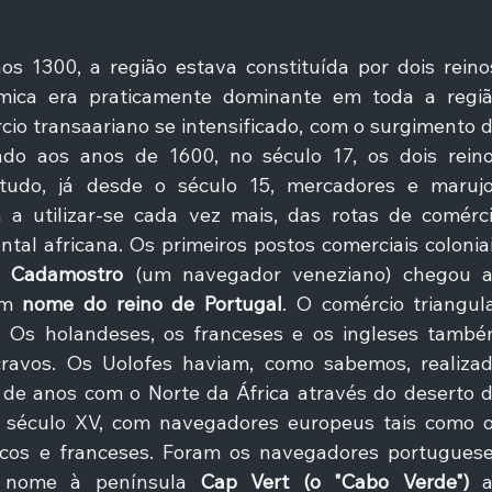
s 1300, a região estava constituída por dois reinos
lâmica era praticamente dominante em toda a regiã
cio transaariano se intensificado, com o surgimento d
do aos anos de 1600, no século 17, os dois reino
tudo, já desde o século 15, mercadores e marujo
 utilizar-se cada vez mais, das rotas de comérci
tal africana. Os primeiros postos comerciais coloniai
 
Cadamostro
 (um navegador veneziano) chegou a
em 
nome do reino de Portugal
. O comércio triangula
 Os holandeses, os franceses e os ingleses també
cravos. Os Uolofes haviam, como sabemos, realizad
 de anos com o Norte da África através do deserto d
o século XV, com navegadores europeus tais como o
icos e franceses. Foram os navegadores portuguese
 nome à península 
Cap Vert (o "Cabo Verde")
 a