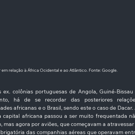
em relação à África Ocidental e ao Atlântico. Fonte: Google. 
ex. colônias portuguesas de Angola, Guiné-Bissau 
nto, há de se recordar das posteriores relaçõe
ades africanas e o Brasil, sendo este o caso de Dacar. 
ta capital africana passou a ser muito frequentada nã
o, mas agora por aviões, que começavam a atravessar 
obrigatória das companhias aéreas que operavam entr