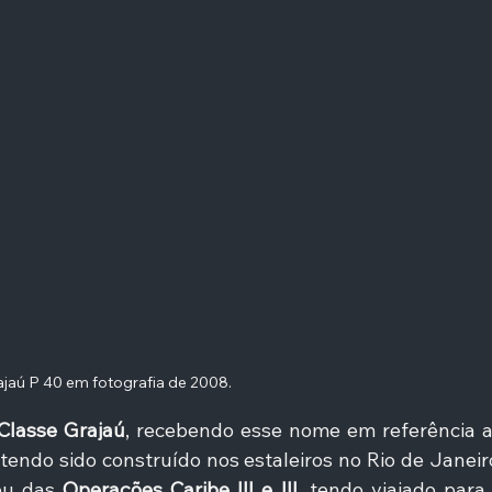
jaú P 40 em fotografia de 2008. 
Classe Grajaú
, recebendo esse nome em referência a
 tendo sido construído nos estaleiros no Rio de Janeiro
ou das 
Operações Caribe III e III
, tendo viajado para 