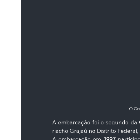
O Gra
A embarcação foi o segundo da 
riacho Grajaú no Distrito Federal,
A embarcação em 
1997
 particip