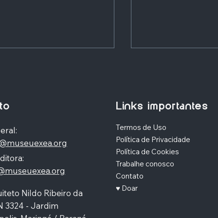
to
Links importantes
Termos de Uso
eral:
Política de Privacidade
o@museuexea.org
 de Janeiro: o rio que
Monte Saint-Michel
Política de Cookies
 era rio
do mar
ditora:
Trabalhe conosco
a@museuexea.org
Contato
♥ Doar
iteto Nildo Ribeiro da
N 3324 - Jardim