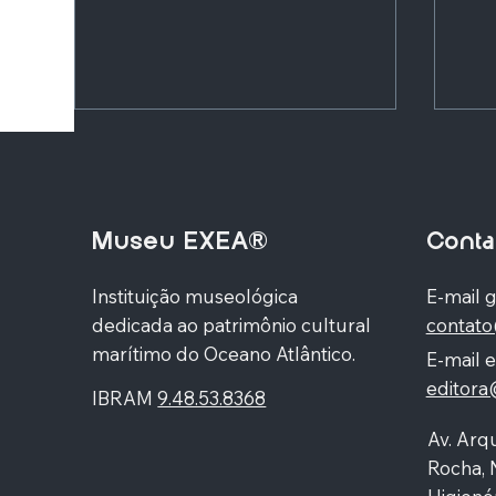
Museu EXEA®
Conta
A ilha de Montecristo
Instituição museológica
E-mail g
dedicada ao patrimônio cultural
contat
Rio
não
marítimo do Oceano Atlântico.
E-mail e
editor
IBRAM
9.48.53.8368
Av. Arqu
Rocha, 