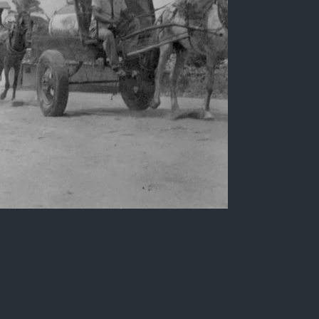
Carroças transportando
querosene em Cabedelo-PB
Foto em preto e branco tirada de uma rua,
mostrando dois carroceiros transportando
botijões de querosene.