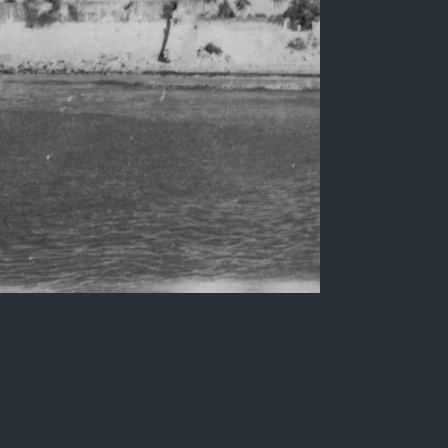
Ruína da Fortaleza de S.
Catarina em Cabedelo-PB
Foto em preto e branco tirada do lado de fora
da fortificação.