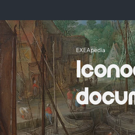
EXEApédia
Icono
docum