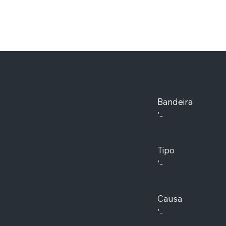
Bandeira
'-
Tipo
'-
Causa
'-