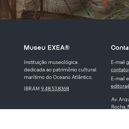
Museu EXEA®
Conta
Instituição museológica
E-mail g
dedicada ao patrimônio cultural
contat
marítimo do Oceano Atlântico.
E-mail e
editor
IBRAM
9.48.53.8368
Av. Arqu
Rocha, 
Higienó
87060-