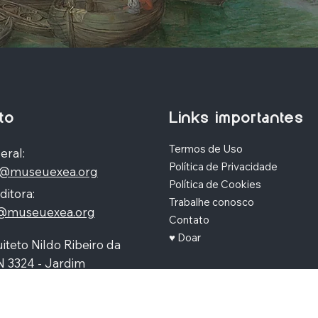
to
Links importantes
Termos de Uso
eral:
Política de Privacidade
o@museuexea.org
Política de Cookies
ditora:
Trabalhe conosco
a@museuexea.org
Contato
♥ Doar
iteto Nildo Ribeiro da
N 3324 - Jardim
polis, Maringá / Paraná,
390