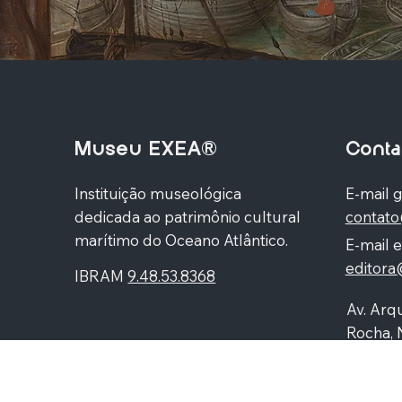
Museu EXEA®
Conta
Instituição museológica
E-mail g
dedicada ao patrimônio cultural
contat
marítimo do Oceano Atlântico.
E-mail e
editor
IBRAM
9.48.53.8368
Av. Arqu
Rocha, 
Higienó
87060-