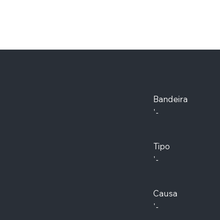
Bandeira
'-
Tipo
'-
Causa
'-