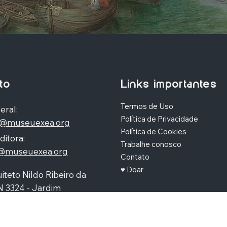
to
Links importantes
Termos de Uso
eral:
Política de Privacidade
o@museuexea.org
Política de Cookies
ditora:
Trabalhe conosco
a@museuexea.org
Contato
♥ Doar
iteto Nildo Ribeiro da
N 3324 - Jardim
polis, Maringá / Paraná,
390