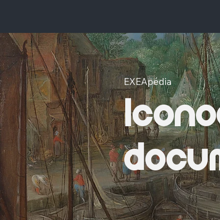
EXEApédia
Icono
docum