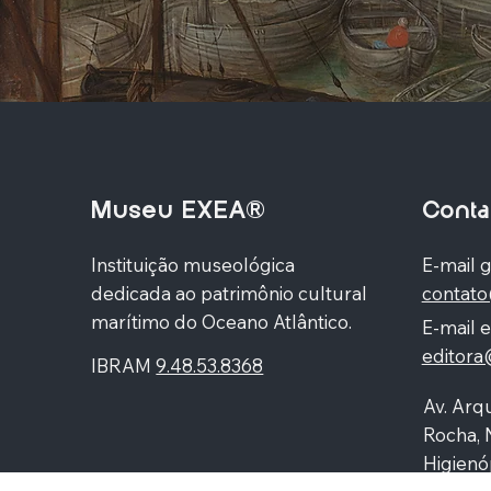
Museu EXEA®
Conta
Instituição museológica
E-mail g
dedicada ao patrimônio cultural
contat
marítimo do Oceano Atlântico.
E-mail e
editor
IBRAM
9.48.53.8368
Av. Arqu
Rocha, 
Higienó