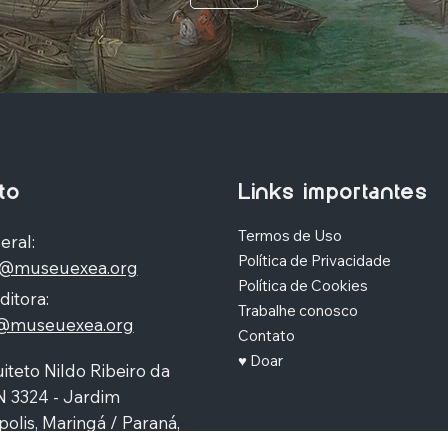
to
Links importantes
Termos de Uso
eral:
Política de Privacidade
o@museuexea.org
Política de Cookies
ditora:
Trabalhe conosco
a@museuexea.org
Contato
♥ Doar
iteto Nildo Ribeiro da
N 3324 - Jardim
polis, Maringá / Paraná,