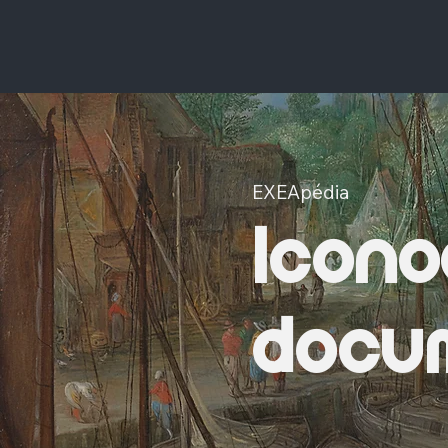
EXEApédia
Icono
docum