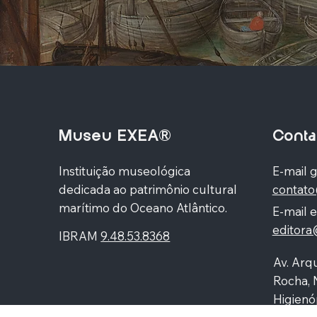
Museu EXEA®
Conta
Instituição museológica
E-mail g
dedicada ao patrimônio cultural
contat
marítimo do Oceano Atlântico.
E-mail e
editor
IBRAM
9.48.53.8368
Av. Arqu
Rocha, 
Higienó