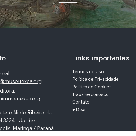
to
Links importantes
Termos de Uso
eral:
Política de Privacidade
o@museuexea.org
Política de Cookies
ditora:
Trabalhe conosco
a@museuexea.org
Contato
♥ Doar
iteto Nildo Ribeiro da
N 3324 - Jardim
polis, Maringá / Paraná,