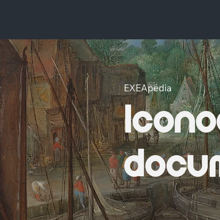
EXEApédia
Icono
docum