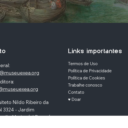
to
Links importantes
Termos de Uso
eral:
Política de Privacidade
o@museuexea.org
Política de Cookies
ditora:
Trabalhe conosco
a@museuexea.org
Contato
♥ Doar
iteto Nildo Ribeiro da
N 3324 - Jardim
polis, Maringá / Paraná,
390