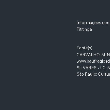
Informações co
Pititinga
Fonte(s)
CARVALHO, M. Nau
www.naufragiosd
SILVARES, J. C. 
São Paulo: Cultur