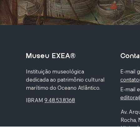
Museu EXEA®
Conta
Instituição museológica
E-mail g
dedicada ao patrimônio cultural
contat
marítimo do Oceano Atlântico.
E-mail e
editor
IBRAM
9.48.53.8368
Av. Arqu
Rocha, 
Higienó
87060-