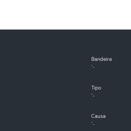
Bandeira
'-
Tipo
'-
Causa
'-