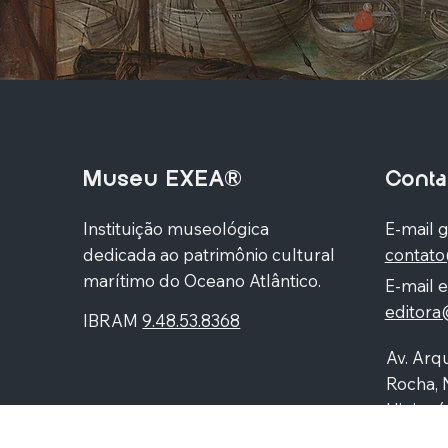
Museu EXEA®
Conta
Instituição museológica
E-mail g
dedicada ao patrimônio cultural
contat
marítimo do Oceano Atlântico.
E-mail e
editor
IBRAM
9.48.53.8368
Av. Arqu
Rocha, 
Higienó
87060-