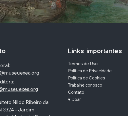
to
Links importantes
Termos de Uso
eral:
Política de Privacidade
o@museuexea.org
Política de Cookies
ditora:
Trabalhe conosco
a@museuexea.org
Contato
♥ Doar
iteto Nildo Ribeiro da
N 3324 - Jardim
polis, Maringá / Paraná,
390