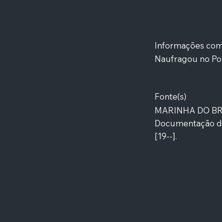
Informações co
Naufragou no Por
Fonte(s)
MARINHA DO BRASI
Documentação da 
[19--].