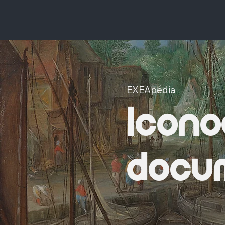
EXEApédia
Icono
docum