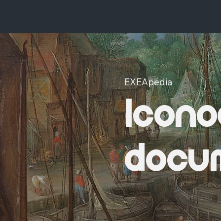
EXEApédia
Icono
docum