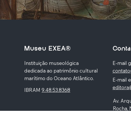
Museu EXEA®
Conta
Instituição museológica
E-mail g
dedicada ao patrimônio cultural
contat
marítimo do Oceano Atlântico.
E-mail e
editor
IBRAM
9.48.53.8368
Av. Arqu
Rocha, 
Higienó
87060-