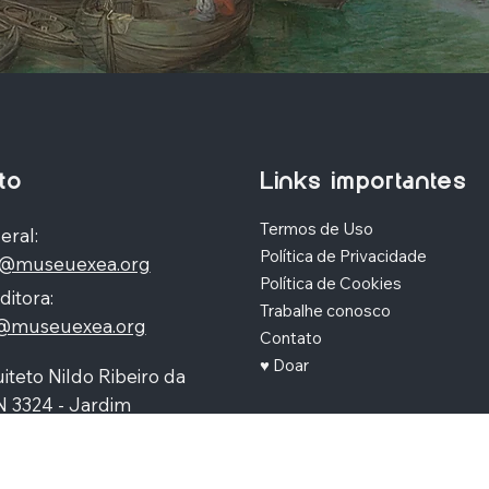
to
Links importantes
Termos de Uso
eral:
Política de Privacidade
o@museuexea.org
Política de Cookies
ditora:
Trabalhe conosco
a@museuexea.org
Contato
♥ Doar
iteto Nildo Ribeiro da
N 3324 - Jardim
polis, Maringá / Paraná,
390