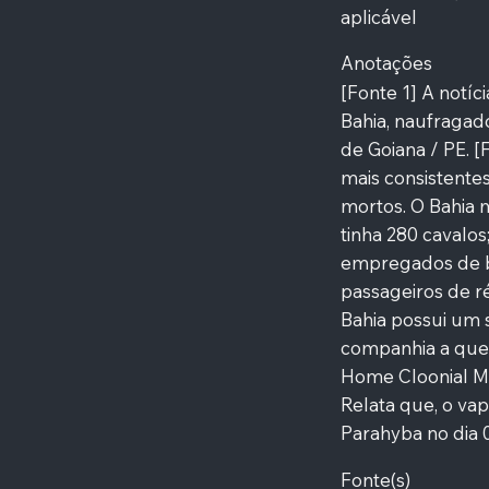
aplicável
Anotações
[Fonte 1] A notíc
Bahia, naufragad
de Goiana / PE. [
mais consistentes
mortos. O Bahia 
tinha 280 cavalos
empregados de b
passageiros de ré
Bahia possui um s
companhia a que 
Home Cloonial Ma
Relata que, o vap
Parahyba no dia 
Fonte(s)