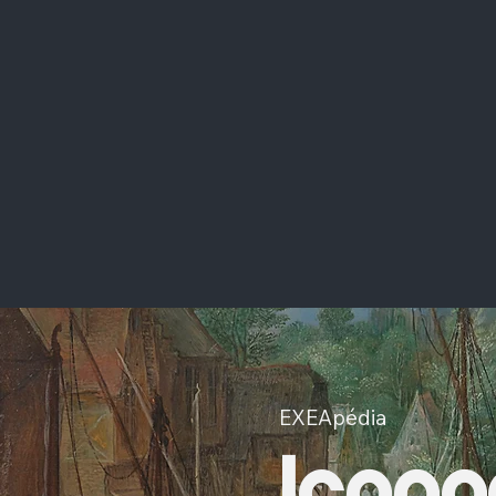
EXEApédia
Icono