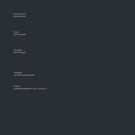
Escala / Destino
Sem informação
Carga
Sem informação
Passageiros
Sem informação
Anotações
Sem observações adicionais
Fonte(s)
Conciliador do Maranhão - 1822 - ed. 58, p. 4