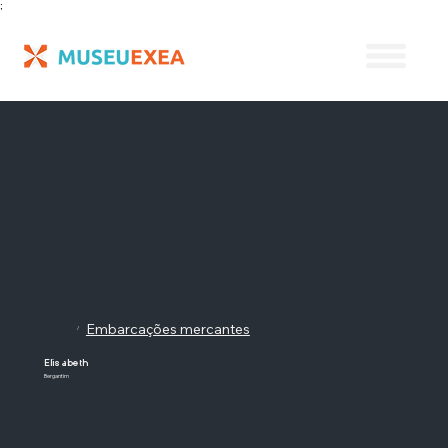
;
Embarcações mercantes
/
Elisabeth
Bergantim