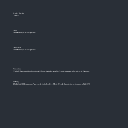
Escala / Destino
Liverpool
Carga
Sem informação ou não aplicável
Passageiros
Sem informação ou não aplicável
Anotações
[Fonte 1] Data da publicação do jornal. O Comandante Lohams Slovff pediu passagem a Fortaleza de Cabedelo.
Fonte(s)
O PUBLICADOR. Despachos. Parahyba do Norte. 5 de Dez. 1866. 4 f., p. 2. Disponível em: . Acesso em: 1 jul. 2017.