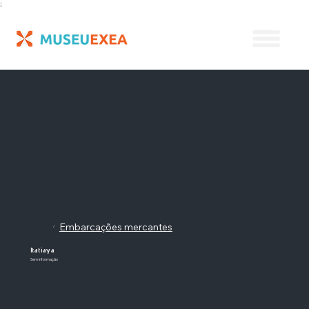
;
Embarcações mercantes
/
Itatiaya
Sem informação