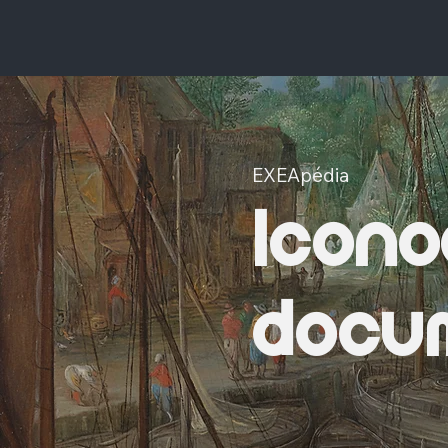
EXEApédia
Icono
docum