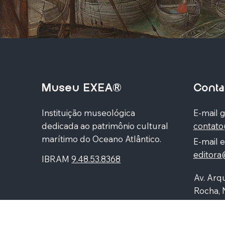
Museu EXEA®
Conta
Instituição museológica
E-mail g
dedicada ao patrimônio cultural
contat
marítimo do Oceano Atlântico.
E-mail e
editor
IBRAM
9.48.53.8368
Av. Arqu
Rocha, 
Higienó
87060-