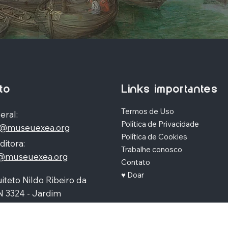
to
Links importantes
Termos de Uso
eral:
Política de Privacidade
o@museuexea.org
Política de Cookies
ditora:
Trabalhe conosco
a@museuexea.org
Contato
♥ Doar
iteto Nildo Ribeiro da
N 3324 - Jardim
polis, Maringá / Paraná,
390