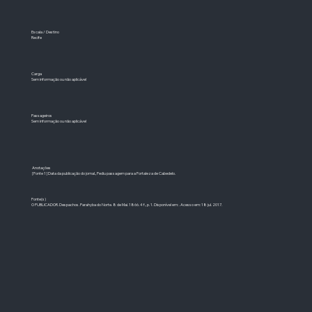
Escala / Destino
Recife
Carga
Sem informação ou não aplicável
Passageiros
Sem informação ou não aplicável
Anotações
[Fonte 1] Data da publicação do jornal., Pediu passagem para a Fortaleza de Cabedelo.
Fonte(s)
O PUBLICADOR. Despachos. Parahyba do Norte. 8 de Mai. 1866. 4 f., p. 1. Disponível em: . Acesso em: 18 jul. 2017.