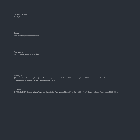
Escala / Destino
Parahyba do Norte
Carga
Sem informação ou não aplicável
Passageiros
Sem informação ou não aplicável
Anotações
[Fonte 1] Data da publicação do jornal., Embarcou, no porto do Sanhauá, 300 sacos de açúcar e 3000 couros secos. Percebe-se o uso do termo
"receber lastro", quando se fala do embarque de carga.
Fonte(s)
O PUBLICADOR. Thesouraria da Fazenda: Expediente. Parahyba do Norte. 31 de Jul. 1867. 4 f., p. 1. Disponível em: . Acesso em: 19 jul. 2017.