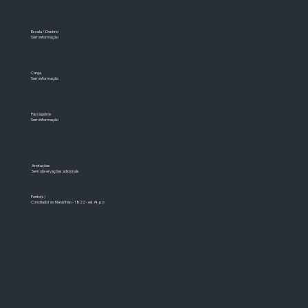
Escala / Destino
Sem informação
Carga
Sem informação
Passageiros
Sem informação
Anotações
Sem observações adicionais
Fonte(s)
Conciliador do Maranhão - 1822 - ed. 74, p. 6