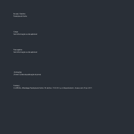
Escala / Destino
Parahyba do Norte
Carga
Sem informação ou não aplicável
Passageiros
Sem informação ou não aplicável
Anotações
[Fonte 1] Data da publicação do jornal.
Fonte(s)
O JORNAL. Alfandega. Parahyba do Norte. 18 de Dez. 1923. 8 f., p. 6. Disponível em: . Acesso em: 31 jul. 2017.