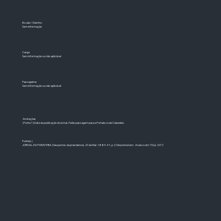
Escala / Destino
Sem informação
Carga
Sem informação ou não aplicável
Passageiros
Sem informação ou não aplicável
Anotações
[Fonte 1] Data da publicação do jornal., Pediu passagem para a Fortaleza de Cabedelo.
Fonte(s)
JORNAL DA PARAHYBA. Despachos da presidencia. 20 de Mar. 1889. 4 f., p. 3. Disponível em: . Acesso em: 15 jul. 2017.