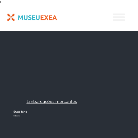
;
Embarcações mercantes
/
Sunshine
Patacho