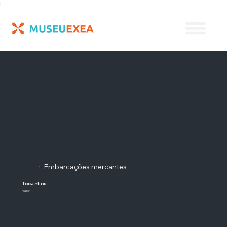
;
Embarcações mercantes
/
Tocantins
Vapor