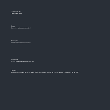
Escala / Destino
Parahyba do Norte
Carga
Sem informação ou não aplicável
Passageiros
Sem informação ou não aplicável
Anotações
[Fonte 1] Data da publicação do jornal.
Fonte(s)
O PUBLICADOR. Vapor do Sul. Parahyba do Norte. 2 de Jun. 1866. 4 f., p. 1. Disponível em: . Acesso em: 18 jul. 2017.