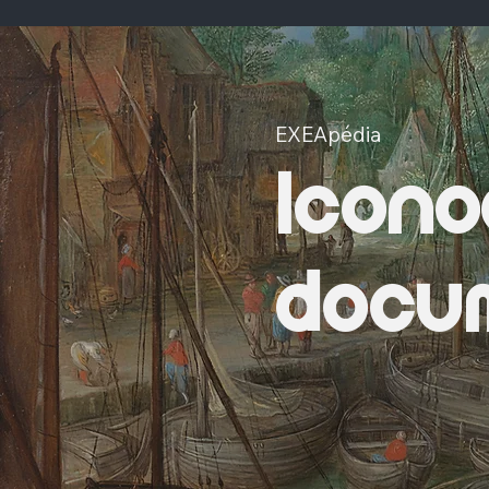
EXEApédia
Icono
docum