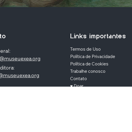
to
Links importantes
Termos de Uso
eral:
Política de Privacidade
o@museuexea.org
Política de Cookies
ditora:
Trabalhe conosco
a@museuexea.org
Contato
♥ Doar
iteto Nildo Ribeiro da
N 3324 - Jardim
polis, Maringá / Paraná,
390
eologística
. Todos os direitos reservados. Criado por
Veivê
.