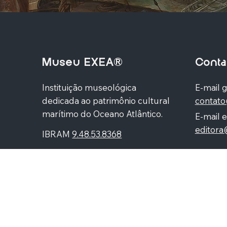
Museu EXEA®
Conta
Instituição museológica
E-mail g
dedicada ao patrimônio cultural
contat
marítimo do Oceano Atlântico.
E-mail e
editor
IBRAM
9.48.53.8368
Av. Arqu
Rocha, 
Higienó
87060-
© Copyright 2021-2025 Museu Marítimo EXEA® /
Arqu