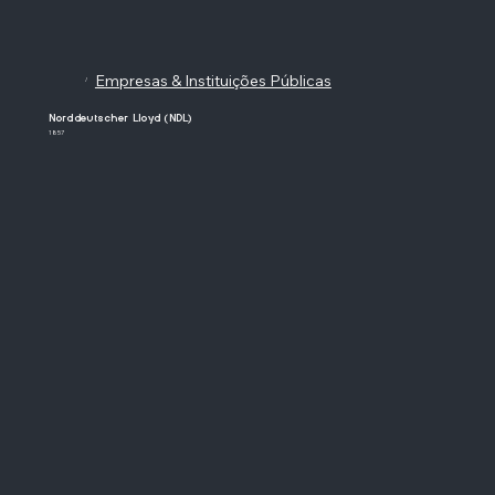
Empresas & Instituições Públicas
/
Norddeutscher Lloyd (NDL)
1857