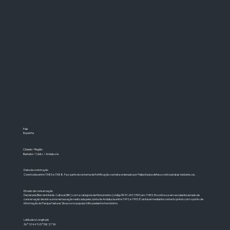
País
Espanha
Cidade / Região
Barbate / Cádiz / Andaluzia
Data da construção
Construída entre 1585 e 1588. Faz parte do sistema de fortificação costeira ordenado por Felipe II para defesa contra piratas berberiscos.
Estado de conservação
Declarada Bien de Interés Cultural (BIC) com a categoria de Monumento (código RI-51-0011399) em 1985. Encontra-se em excelente estado de
conservação devido a uma restauração realizada pela Junta de Andalucía entre 1992 e 1993. É visitável mediante contacto prévio com o ponto de
informação do Parque Natural. Situa-se no popular trilho pedestre homónimo.
Latitude e Longitude
36°10'44"N 5°58'21"W