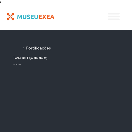
;
Fortificações
/
Torre del Tajo (Barbate)
Torre Vigia