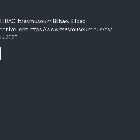
BAO. Itsasmuseum Bilbao. Bilbao:
ponível em:
https://www.itsasmuseum.eus/es/.
io 2025.