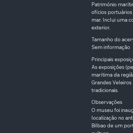
Património maríti
ofícios portuários
mar. Inclui uma 
exterior.
Tamanho do acer
Sem informação
Principais exposi
As exposições (pe
marítima da regi
Grandes Veleiros
tradicionais.
Observações
O museu foi inau
localização no an
Bilbao de um port