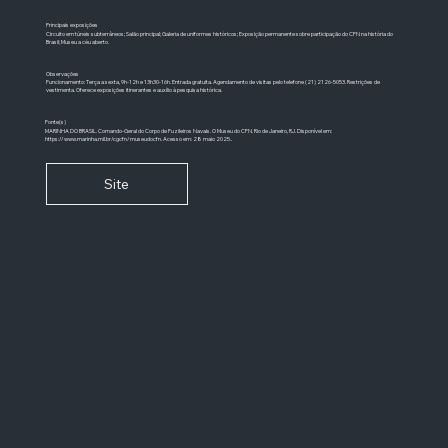
Principais exposições
Circuito em túneis subterrâneos; Salão principal; Galeria de uniformes históricos; Exposição permanente sobre participação do CFN na história do
Brasil; Museu a céu aberto.
Observações
Funcionamento: Terça a sexta, 9h-12h e 13h30-16h. Entrada gratuita. Agendamento de visitas pelo telefone (21) 2126-5053. Restrições de
vestimenta. Oferece exposições itinerantes e auxílio à pesquisa histórica.
Fonte(s)
MARINHA DO BRASIL. Comando-Geral do Corpo de Fuzileiros Navais. O Museu do CFN. Rio de Janeiro, RJ. Disponível em:
https://www.marinha.mil.br/cgcfn/museudocfn.
Acesso em: 28 maio 2025..
Site