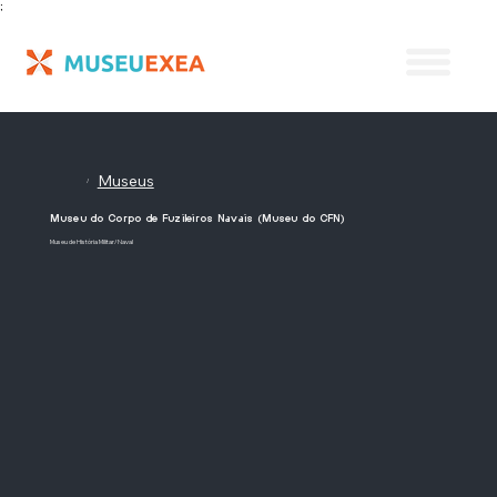
;
Museus
/
Museu do Corpo de Fuzileiros Navais (Museu do CFN)
Museu de História Militar/Naval