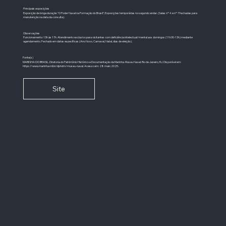
Principais exposições
Exposição de longa duração "O Poder Naval na Formação do Brasil"; Exposições temporárias no segundo andar. (Salas nº 4 e nº 7 fechadas para
manutenção na data da consulta).
Observações
Funcionamento: 13h às 17h. Atendimento exclusivo para visitantes com deficiência intelectual/mental aos domingos (11h30-13h) mediante
agendamento. Fechado em datas específicas (Ano Novo, Carnaval, Natal, dias de eleição).
Fonte(s)
MARINHA DO BRASIL. Diretoria do Patrimônio Histórico e Documentação da Marinha. Museu Naval. Rio de Janeiro, RJ. Disponível em:
https://www.marinha.mil.br/dphdm/museu-naval.
Acesso em: 28 maio 2025..
Site