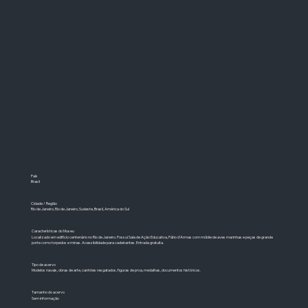
País
Brasil
Cidade / Região
Rio de Janeiro, Rio de Janeiro, Sudeste, Brasil, América do Sul
Características do Museu
Localizado em edifício centenário no Rio de Janeiro. Possui Sala de Ação Educativa, Pátio d’Armas com móbile de aves marinhas e peças de grande
porte como torpedos e minas. Acessibilidade para cadeirantes. Entrada gratuita.
Tipo de acervo
Modelos navais, obras de arte, canhões resgatados, figuras de proa, medalhas, documentos históricos.
Tamanho do acervo
Sem informação