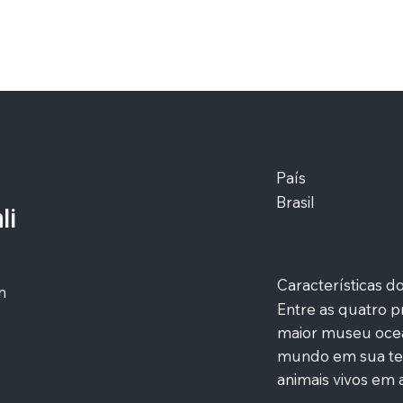
País
Brasil
li
Características 
m
Entre as quatro pr
maior museu ocea
mundo em sua temá
animais vivos em 