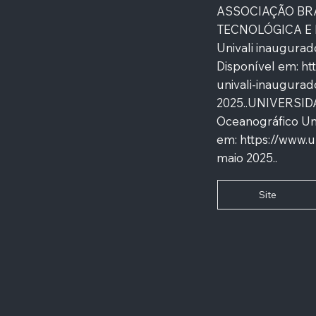
ASSOCIAÇÃO BRA
TECNOLÓGICA E I
Univali inaugurad
Disponível em:
ht
univali-inaugurad
2025..UNIVERSID
Oceanográfico Univ
em:
https://www.u
maio 2025..
Site