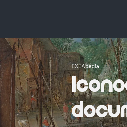
EXEApédia
Icono
docum