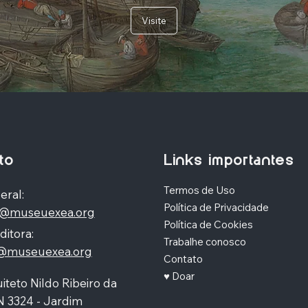
Visite
to
Links importantes
Termos de Uso
eral:
Política de Privacidade
o@museuexea.org
Política de Cookies
ditora:
Trabalhe conosco
a@museuexea.org
Contato
♥ Doar
iteto Nildo Ribeiro da
N 3324 - Jardim