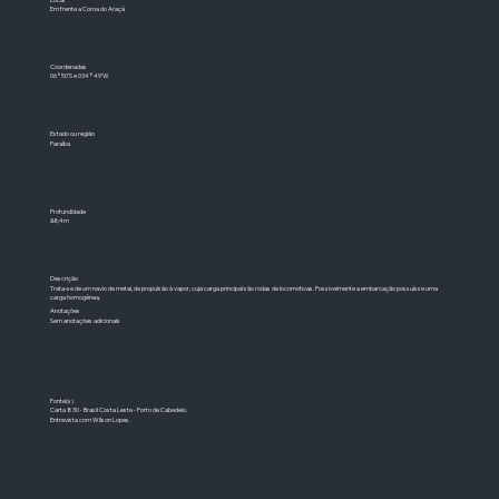
Em frente a Coroa do Araçá
Coordenadas
06°50'S e 034°49'W
Estado ou região
Paraíba
Profundidade
&lt;4m
Descrição
Trata-se de um navio de metal, de propulsão à vapor, cuja carga principal são rodas de locomotivas. Possivelmente a embarcação possuísse uma
carga homogênea.
Anotações
Sem anotações adicionais
Fonte(s)
Carta 830 - Brasil Costa Leste - Porto de Cabedelo.
Entrevista com Wilson Lopes.