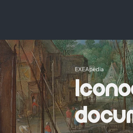
EXEApédia
Icono
docum