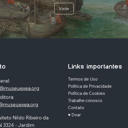
Visite
to
Links importantes
Termos de Uso
eral:
Política de Privacidade
o@museuexea.org
Política de Cookies
ditora:
Trabalhe conosco
a@museuexea.org
Contato
♥ Doar
iteto Nildo Ribeiro da
N 3324 - Jardim