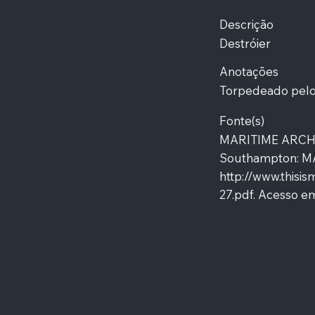
Descrição
Destróier
Anotações
Torpedeado pelo
Fonte(s)
MARITIME ARCHAE
Southampton: MAS
http://www.thisis
27.pdf.
Acesso em: