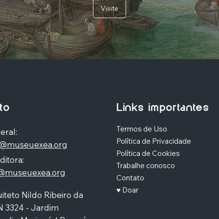
Visite
to
Links importantes
Termos de Uso
eral:
Política de Privacidade
o@museuexea.org
Política de Cookies
ditora:
Trabalhe conosco
a@museuexea.org
Contato
♥ Doar
iteto Nildo Ribeiro da
N 3324 - Jardim