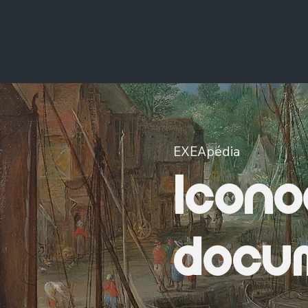
EXEApédia
Icono
docum