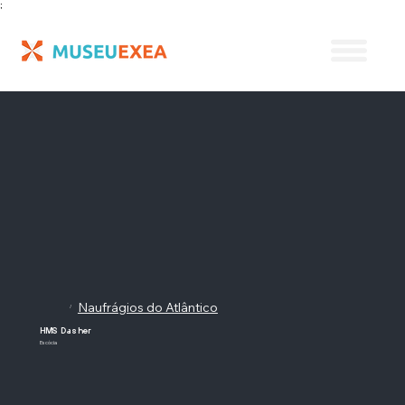
;
Naufrágios do Atlântico
/
HMS Dasher
Escócia