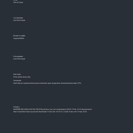
Firth of Clyde
Coordenadas
sem informação
Estado ou região
Argyll and Bute
Profundidade
sem informação
Descrição
Porta-aviões de escolta
Anotações
Destruído por explosão interna (possivelmente vapor de gasolina). Grande perda de vidas (379).
Fonte(s)
MARITIME ARCHAEOLOGY SEA TRUST. Royal Navy Loss List. Southampton: MAST, 27 Feb. 2023. Disponível em:
http://www.thisismast.org/assets/downloads/rn-loss-list-2023-02-27.pdf.
Acesso em: 3 maio 2025.