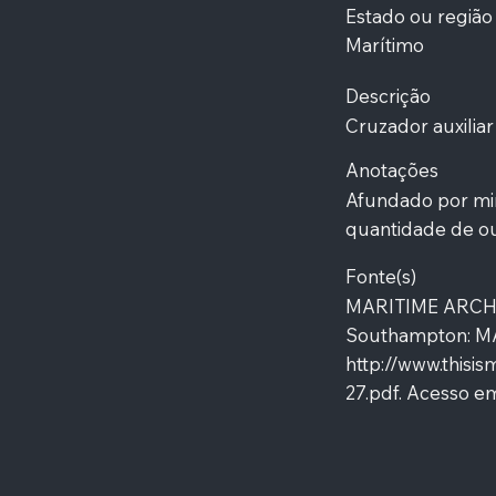
Estado ou região
Marítimo
Descrição
Cruzador auxiliar
Anotações
Afundado por min
quantidade de ou
Fonte(s)
MARITIME ARCHAE
Southampton: MAS
http://www.thisis
27.pdf.
Acesso em: