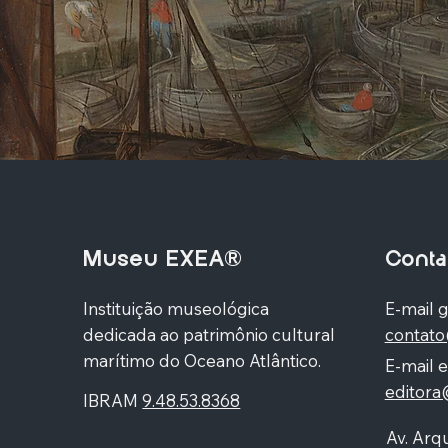
Museu EXEA®
Conta
Instituição museológica
E-mail g
dedicada ao patrimônio cultural
contat
marítimo do Oceano Atlântico.
E-mail e
editor
IBRAM
9.48.53.8368
Av. Arqu