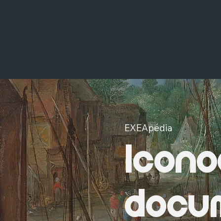
EXEApédia
Icono
docum