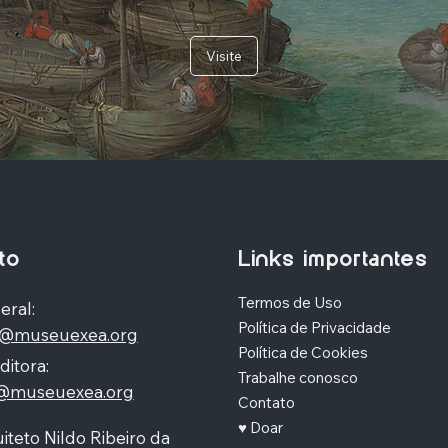
Visite
to
Links importantes
Termos de Uso
eral:
Política de Privacidade
o@museuexea.org
Política de Cookies
ditora:
Trabalhe conosco
a@museuexea.org
Contato
♥ Doar
iteto Nildo Ribeiro da