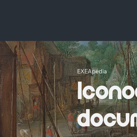
EXEApédia
Icono
docum