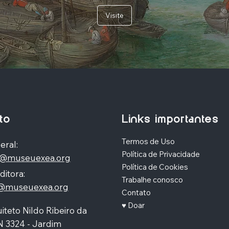
Visite
to
Links importantes
Termos de Uso
eral:
Política de Privacidade
o@museuexea.org
Política de Cookies
ditora:
Trabalhe conosco
a@museuexea.org
Contato
♥ Doar
iteto Nildo Ribeiro da
N 3324 - Jardim