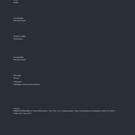
Recife
Coordenadas
Sem informação
Estado ou região
Pernambuco
Profundidade
Sem informação
Descrição
Escuna
Anotações
Naufrágio ocorrido na barra do porto.
Fonte(s)
DIARIO DE PERNAMBUCO. Parte Official. Recife. 12 jul. 1851. 4 f. p. 1. Disponível em: <
http://memoria.bn.br/DocReader/029033_03/1809>.
Acesso em: 2 abr. 2021.