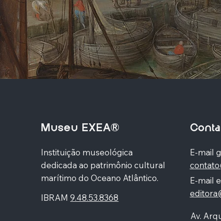
Museu EXEA®
Conta
Instituição museológica
E-mail g
dedicada ao patrimônio cultural
contat
marítimo do Oceano Atlântico.
E-mail e
editor
IBRAM
9.48.53.8368
Av. Arqu