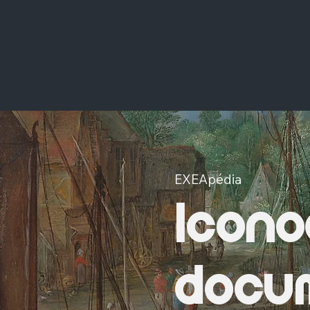
EXEApédia
Icono
docum