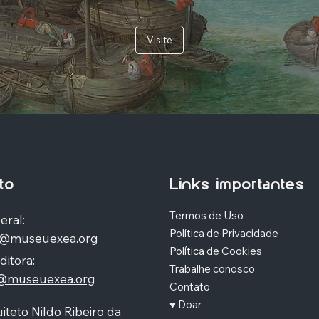
Visite
to
Links importantes
Termos de Uso
eral:
Política de Privacidade
o@museuexea.org
Política de Cookies
ditora:
Trabalhe conosco
a@museuexea.org
Contato
♥ Doar
iteto Nildo Ribeiro da