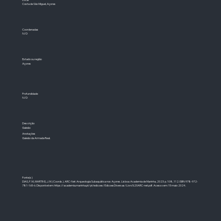
Costa de São Miguel, Açores
Coordenadas
N/D
Estado ou região
Açores
Profundidade
N/D
Descrição
Galeão
Anotações
Galeão da Armada Real.
Fonte(s)
DIAS, F. M.; MARTINS, J. M. (Coords.). ARC-Net: Arqueologia Subaquática nos Açores. Lisboa: Academia de Marinha, 2023. p. 108, 112. ISBN 978-972-
781-165-6. Disponível em:
https://academia.marinha.pt/pt/edicoes/EdicoesDiversas/Livro%20ARC-net.pdf.
Acesso em: 15 maio 2024.