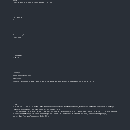
Lamarão externo do Porto do Recife, Pernambuco, Brasil
Coordenadas
N/D
Estado ou região
Pernambuco
Profundidade
~18-24
Descrição
Vapor (Rebocador a vapor)
Anotações
Rebocador a vapor com caldeira escocesa. Possivelmente naufragou devido a erro de navegação ou falha estrutural.
Fonte(s)
VALADARES DO AMARAL, M. P. et al. O sítio arqueológico Vapor de Baixo - Recife, Pernambuco, Brasil: estudo dos fatores causadores de naufrágio.
Navigator, Rio de Janeiro, v. 13, n. 26, p. 149-157, 2017. Disponível em:
https://portaldeperiodicos.marinha.mil.br/index.php/navigator/article/download/659/652/.
Acesso em: 15 maio 2024. ; RIOS, C. C. R. S. Arqueologia
subaquática: identificação das causas de naufrágios nos séculos XIX e XX na costa de Pernambuco. Tese (Doutorado em Arqueologia) –
Universidade Federal de Pernambuco, Recife, 2010.