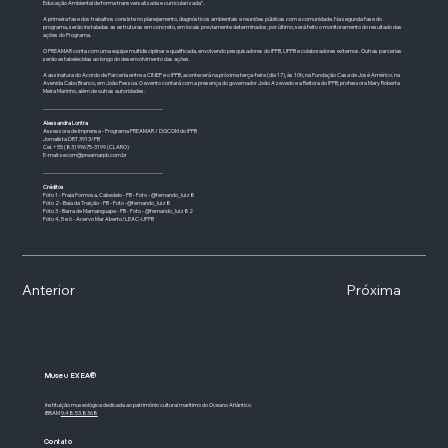
Educação Ambiental de forma transversalizada e curricularizada”.
A primeira fase dos trabalhos consiste no planejamento, diagnósticos ambientais e reuniões públicas com a comunidade. Na segunda fase do
programa, serão instaladas as estruturas em concreto, em locais previamente determinados; por último, será feito o monitoramento do resultado das
ações do Programa.
O PREAMAR conta com uma equipe multidisciplinar e qualificada, envolvendo pesquisadores do IFPB, UFPB e colaboradores externos. Outras parcerias
serão estabelecidas ao longo do desenvolvimento das ações.
A assinatura do Acordo de Parceria entre a CINEP e o IFPB, acontecerá na próxima terça-feira (dia 17), às 10h, na Fundação Casa de José Américo, na
Avenida Cabo Branco, em João Pessoa. O evento contará com a presença do governador João Azevedo e a Reitora do IFPB, professora Mary Roberta
Meira Marinho, além de outras autoridades.
________________________________________
Alessandra Lontra
Assessora de Imprensa - Programa PREAMAR / DGCOM do IFPB
Jornalista DRT 3913/PB
Cel. +55 (83) 99675-3199 (CLARO)
E-mail:
secom@preamarpb.com.br
________________________________________
Créditos
Foto 1 - Praia Formosa, Cabedelo - PB - Foto - @fernando_luiz8
Foto 2 - Baía da Traição - PB - Foto -@fernando_luiz8
Foto 3 - Barra de Mamanguape - PB - Foto - @fernando_luiz82
Foto 4, 5 e 6 - Acervo Mar Aberto/LEAC-UFPB
Anterior
Próxima
Museu EXEA®
Instituição museológica dedicada ao patrimônio cultural marítimo do Oceano Atlântico.
IBRAM
9.48.53.8368
Contato