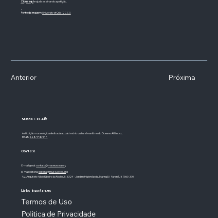
Clique aqui
e ajuda assinando a petição.
-
Fonte da imagem
:
University of Oslo (2022)
Anterior
Próxima
Museu EXEA®
Instituição museológica dedicada ao patrimônio cultural marítimo do Oceano Atlântico.
IBRAM
9.48.53.8368
Contato
E-mail geral:
contato@museuexea.org
E-mail editora:
editora@museuexea.org
Av. Arquiteto Nildo Ribeiro da Rocha, N 3324 - Jardim Higienópolis, Maringá / Paraná, 87060-390
Links importantes
Termos de Uso
Política de Privacidade