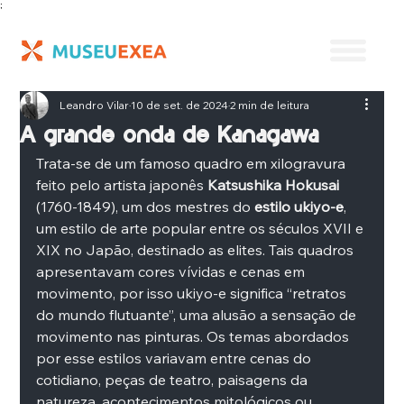
;
Leandro Vilar
10 de set. de 2024
2 min de leitura
A grande onda de Kanagawa
Trata-se de um famoso quadro em xilogravura 
feito pelo artista japonês 
Katsushika Hokusai 
(1760-1849), um dos mestres do
 estilo ukiyo-e
, 
um estilo de arte popular entre os séculos XVII e 
XIX no Japão, destinado as elites. Tais quadros 
apresentavam cores vívidas e cenas em 
movimento, por isso ukiyo-e significa “retratos 
do mundo flutuante”, uma alusão a sensação de 
movimento nas pinturas. Os temas abordados 
por esse estilos variavam entre cenas do 
cotidiano, peças de teatro, paisagens da 
natureza, acontecimentos mitológicos ou 