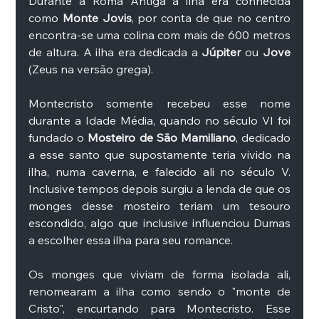
Durante a Roma Antiga a ilha era conhecida 
como 
Monte Jovis
, por conta de que no centro 
encontra-se uma colina com mais de 600 metros 
de altura. A ilha era dedicada a
 Júpiter
 ou 
Jove 
(Zeus na versão grega). 
Montecristo somente recebeu esse nome 
durante a Idade Média, quando no século VI foi 
fundado o 
Mosteiro de São Mamiliano
, dedicado 
a esse santo que supostamente teria vivido na 
ilha, numa caverna, e falecido ali no século V. 
Inclusive tempos depois surgiu a lenda de que os 
monges desse mosteiro teriam um tesouro 
escondido, algo que inclusive influenciou Dumas 
a escolher essa ilha para seu romance. 
Os monges que viviam de forma isolada ali, 
renomearam a ilha como sendo o "monte de 
Cristo", encurtando para Montecristo. Esse 