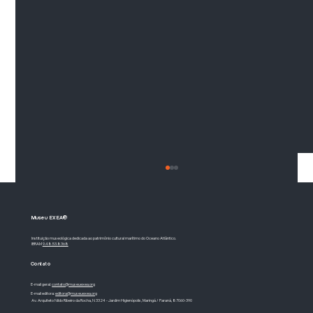
Museu EXEA®
Instituição museológica dedicada ao patrimônio cultural marítimo do Oceano Atlântico.
IBRAM
9.48.53.8368
Contato
E-mail geral:
contato@museuexea.org
E-mail editora:
editora@museuexea.org
Av. Arquiteto Nildo Ribeiro da Rocha, N 3324 - Jardim Higienópolis, Maringá / Paraná, 87060-390