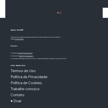
Museu EXEA®
Instituição museológica dedicada ao patrimônio cultural marítimo do Oceano Atlântico.
IBRAM
9.48.53.8368
Contato
A Revolta da Chibata (1910)
E-mail geral:
contato@museuexea.org
E-mail editora:
editora@museuexea.org
Av. Arquiteto Nildo Ribeiro da Rocha, N 3324 - Jardim Higienópolis, Maringá / Paraná, 87060-390
Links importantes
Termos de Uso
Política de Privacidade
Política de Cookies
Trabalhe conosco
Contato
♥ Doar