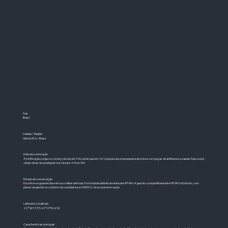
País
Brasil
Cidade / Região
Niterói (RJ) / Brasil
Data da construção
A fortificação surgiu no começo do século XVII, sendo que em 1612 já possuía uma pequena estrutura com peças de artilharia e a capela. Passou por
várias obras de ampliação nos séculos XVII ao XIX.
Estado de conservação
Encontra-se guarnecida e em uso militar até hoje. Foi tombada definitivamente pelo IPHAN. A gestão compartilhada entre IPHAN e Exército, com
planos de gestão no contexto da candidatura à UNESCO, visa sua preservação.
Latitude e Longitude
22°56'17.3"S 43°07'54.6"W
Características principais