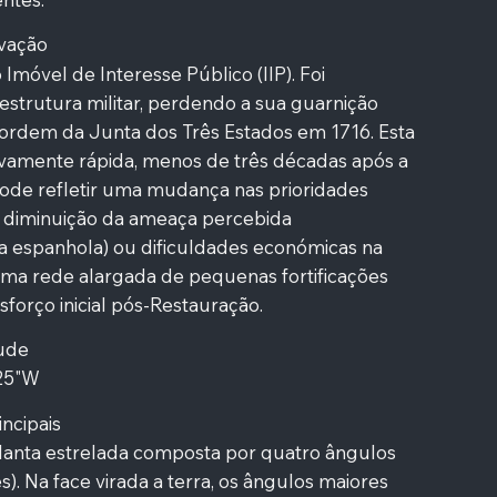
vação
Imóvel de Interesse Público (IIP). Foi
strutura militar, perdendo a sua guarnição
ordem da Junta dos Três Estados em 1716. Esta
ivamente rápida, menos de três décadas após a
pode refletir uma mudança nas prioridades
a diminuição da ameaça percebida
a espanhola) ou dificuldades económicas na
a rede alargada de pequenas fortificações
sforço inicial pós-Restauração.
tude
'25"W
incipais
anta estrelada composta por quatro ângulos
s). Na face virada a terra, os ângulos maiores