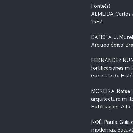
Fonte(s)
ALMEIDA, Carlos Al
1987.
BATISTA, J. Murel
Arqueológica, Brag
FERNANDEZ NUNEZ,
fortificaciones mi
Gabinete de Histó
MOREIRA, Rafael. "
arquitectura milita
Publicações Alfa, 1
NOÉ, Paula. Guia d
modernas. Sacavém: