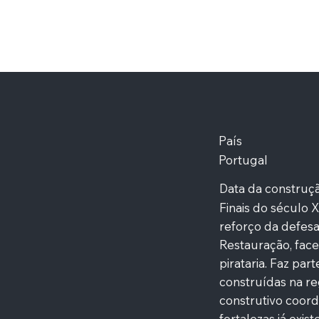
País
Portugal
Data da construç
Finais do século X
reforço da defesa
Restauração, fac
pirataria. Faz pa
construídas na r
construtivo coord
fortalezas já exist