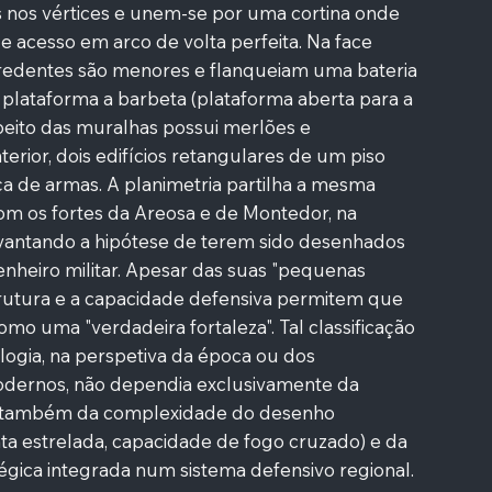
 nos vértices e unem-se por uma cortina onde
de acesso em arco de volta perfeita. Na face
s redentes são menores e flanqueiam uma bateria
plataforma a barbeta (plataforma aberta para a
rapeito das muralhas possui merlões e
terior, dois edifícios retangulares de um piso
a de armas. A planimetria partilha a mesma
om os fortes da Areosa e de Montedor, na
vantando a hipótese de terem sido desenhados
heiro militar. Apesar das suas "pequenas
trutura e a capacidade defensiva permitem que
como uma "verdadeira fortaleza". Tal classificação
logia, na perspetiva da época ou dos
dernos, não dependia exclusivamente da
as também da complexidade do desenho
ta estrelada, capacidade de fogo cruzado) e da
égica integrada num sistema defensivo regional.