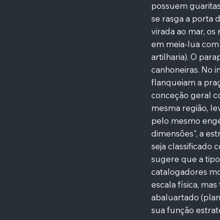
possuem guaritas
se rasga a porta 
virada ao mar, o
em meia-lua com 
artilharia). O pa
canhoneiras. No in
flanqueiam a praç
conceção geral c
mesma região, le
pelo mesmo engen
dimensões", a es
seja classificado 
sugere que a tipo
catalogadores mo
escala física, m
abaluartado (plan
sua função estrat