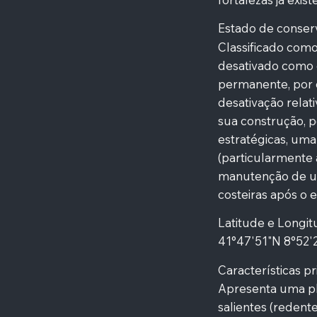
Estado de conser
Classificado como 
desativado como e
permanente, por 
desativação relat
sua construção, 
estratégicas, um
(particularmente 
manutenção de um
costeiras após o e
Latitude e Longi
41°47'51"N 8°52
Características pr
Apresenta uma pl
salientes (redente