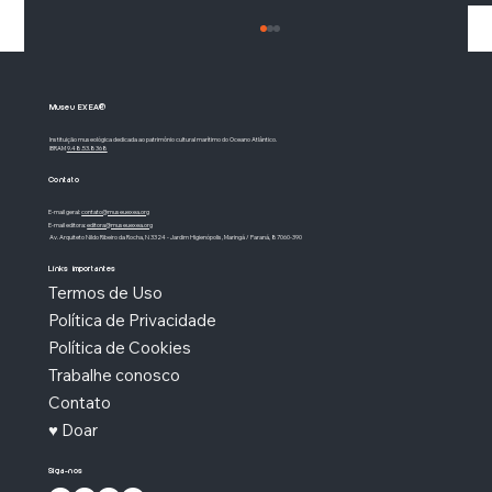
Museu EXEA®
Instituição museológica dedicada ao patrimônio cultural marítimo do Oceano Atlântico.
IBRAM
9.48.53.8368
Contato
E-mail geral:
contato@museuexea.org
E-mail editora:
editora@museuexea.org
Av. Arquiteto Nildo Ribeiro da Rocha, N 3324 - Jardim Higienópolis, Maringá / Paraná, 87060-390
Rio de Janeiro: o rio que não era rio
Links importantes
Termos de Uso
Política de Privacidade
Política de Cookies
Trabalhe conosco
Contato
♥ Doar
Siga-nos