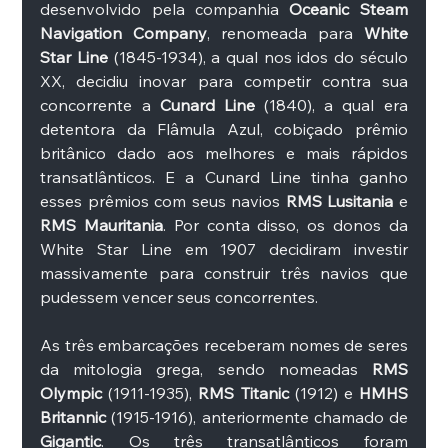
desenvolvido pela companhia 
Oceanic Steam 
Navigation Company
, renomeada para 
White 
Star Line
 (1845-1934), a qual nos idos do século 
XX, decidiu inovar para competir contra sua 
concorrente a 
Cunard Line 
(1840), a qual era 
detentora da Flâmula Azul, cobiçado prêmio 
britânico dado aos melhores e mais rápidos 
transatlânticos. E a Cunard Line tinha ganho 
esses prêmios com seus navios 
RMS Lusitania
 e 
RMS Mauritania
. Por conta disso, os donos da 
White Star Line em 1907 decidiram investir 
massivamente para construir três navios que 
pudessem vencer seus concorrentes. 
As três embarcações receberam nomes de seres 
da mitologia grega, sendo nomeadas 
RMS 
Olympic
 (1911-1935), 
RMS Titanic
 (1912) e 
HMHS 
Britannic
 (1915-1916), anteriormente chamado de 
Gigantic
. Os três transatlânticos foram 